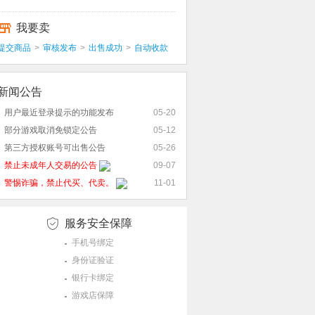
我要卖
提交商品
>
审核发布
>
出售成功
>
自动收款
新闻公告
用户最近登录提示的功能发布
05-20
部分游戏取消免锁定公告
05-12
第三方授权账号可出售公告
05-26
禁止未成年人交易的公告
09-07
警惕诈骗，禁止代买、代卖。
11-01
服务安全保障
手机号绑定
身份证验证
银行卡绑定
游戏店保障