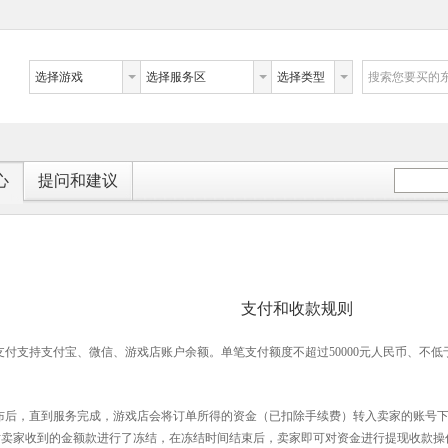
选择游戏
选择服务区
选择类型
搜索您要买的
心
提问和建议
支付和收款规则
支付支持
支付宝、微信、游戏店账户余额。单笔支付额度不超过
50000
元人民币、不低
。
布后，直到服务完成，
游戏店会将订单所得的资金（已扣除手续费）转入卖家的账号
对卖家收到的金额款进行了
冻结，在冻结时间结束后，卖家即可对资金进行提现收款操