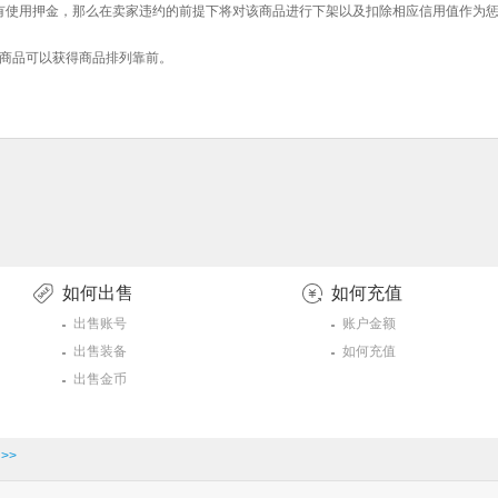
有使用押金，那么在卖家违约的前提下将对该商品进行下架以及扣除相应信用值作为
商品可以获得商品排列靠前。
如何出售
如何充值
出售账号
账户金额
出售装备
如何充值
出售金币
>>