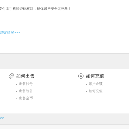
支付由手机验证码核对，确保账户安全无死角！
绑定情况>>>
如何出售
如何充值
出售账号
账户金额
出售装备
如何充值
出售金币
>>