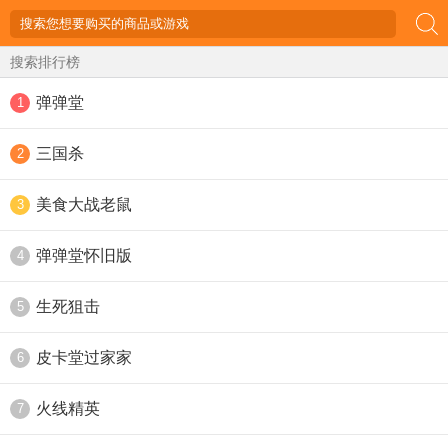
搜索排行榜
弹弹堂
1
三国杀
2
美食大战老鼠
3
弹弹堂怀旧版
4
生死狙击
5
皮卡堂过家家
6
火线精英
7