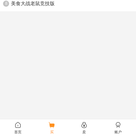
美食大战老鼠竞技版
8
首页
买
卖
账户