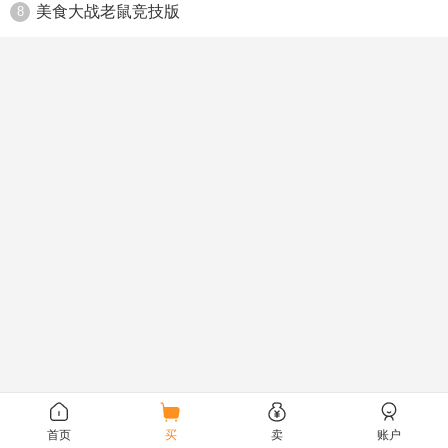
美食大战老鼠竞技版
8
首页
买
卖
账户