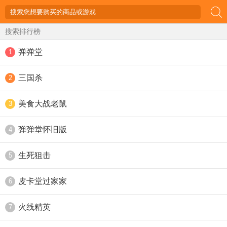
搜索排行榜
弹弹堂
1
三国杀
2
美食大战老鼠
3
弹弹堂怀旧版
4
生死狙击
5
皮卡堂过家家
6
火线精英
7