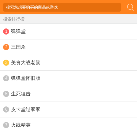
搜索排行榜
弹弹堂
1
三国杀
2
美食大战老鼠
3
弹弹堂怀旧版
4
生死狙击
5
皮卡堂过家家
6
火线精英
7