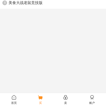
美食大战老鼠竞技版
8
首页
买
卖
账户