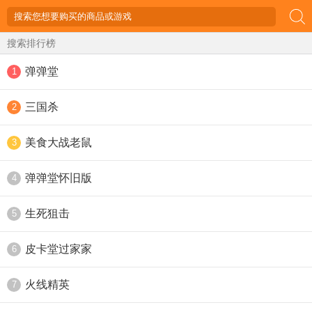
搜索排行榜
弹弹堂
1
三国杀
2
美食大战老鼠
3
弹弹堂怀旧版
4
生死狙击
5
皮卡堂过家家
6
火线精英
7