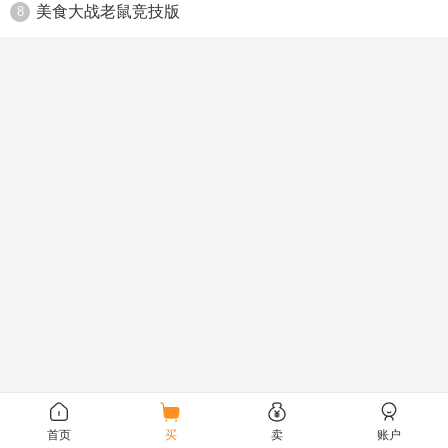
美食大战老鼠竞技版
8
首页
买
卖
账户