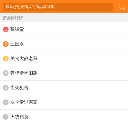
搜索排行榜
弹弹堂
1
三国杀
2
美食大战老鼠
3
弹弹堂怀旧版
4
生死狙击
5
皮卡堂过家家
6
火线精英
7