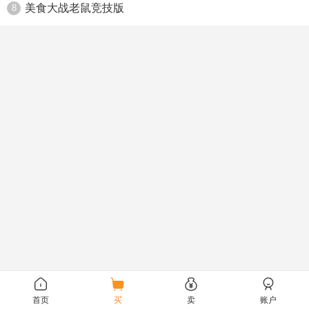
美食大战老鼠竞技版
8
首页
买
卖
账户