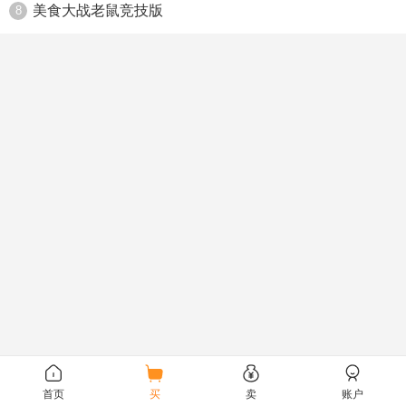
美食大战老鼠竞技版
8
首页
买
卖
账户