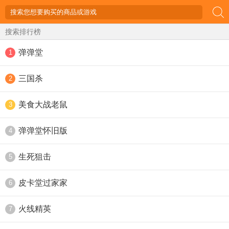
搜索排行榜
弹弹堂
1
三国杀
2
美食大战老鼠
3
弹弹堂怀旧版
4
生死狙击
5
皮卡堂过家家
6
火线精英
7