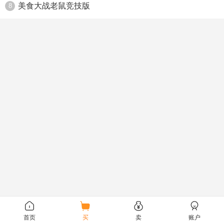
美食大战老鼠竞技版
8
首页
买
卖
账户