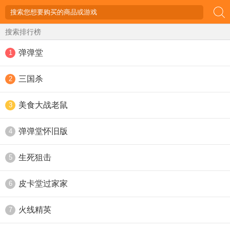
搜索排行榜
弹弹堂
1
三国杀
2
美食大战老鼠
3
弹弹堂怀旧版
4
生死狙击
5
皮卡堂过家家
6
火线精英
7