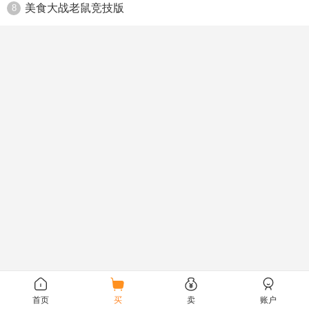
美食大战老鼠竞技版
8
首页
买
卖
账户