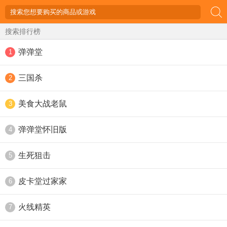
搜索排行榜
弹弹堂
1
三国杀
2
美食大战老鼠
3
弹弹堂怀旧版
4
生死狙击
5
皮卡堂过家家
6
火线精英
7