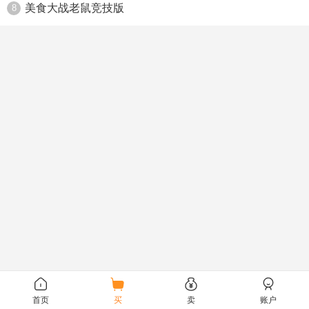
美食大战老鼠竞技版
8
首页
买
卖
账户