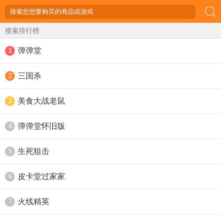
搜索排行榜
弹弹堂
1
三国杀
2
美食大战老鼠
3
弹弹堂怀旧版
4
生死狙击
5
皮卡堂过家家
6
火线精英
7