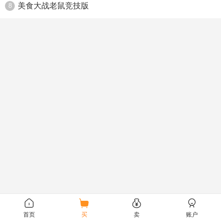
美食大战老鼠竞技版
8
首页
买
卖
账户