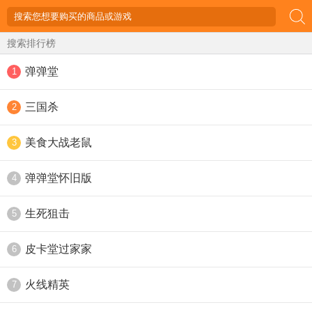
搜索排行榜
弹弹堂
1
三国杀
2
美食大战老鼠
3
弹弹堂怀旧版
4
生死狙击
5
皮卡堂过家家
6
火线精英
7