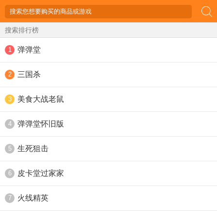
搜索排行榜
弹弹堂
1
三国杀
2
美食大战老鼠
3
弹弹堂怀旧版
4
生死狙击
5
皮卡堂过家家
6
火线精英
7