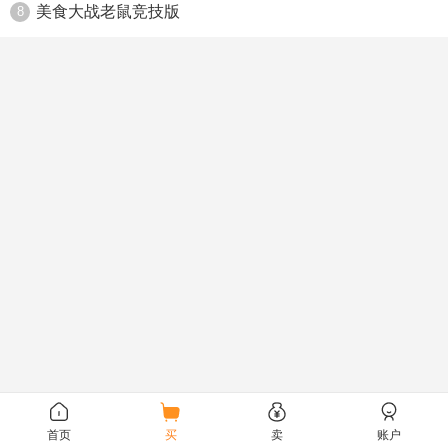
美食大战老鼠竞技版
8
首页
买
卖
账户