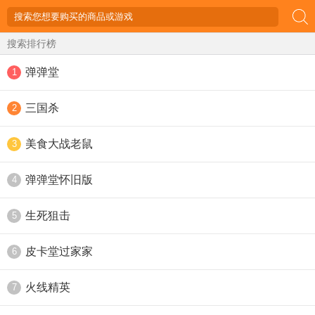
搜索排行榜
弹弹堂
1
三国杀
2
美食大战老鼠
3
弹弹堂怀旧版
4
生死狙击
5
皮卡堂过家家
6
火线精英
7