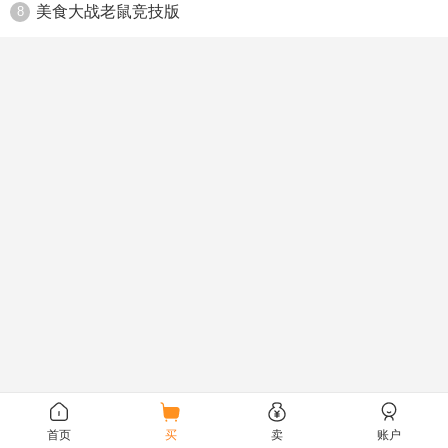
美食大战老鼠竞技版
8
首页
买
卖
账户