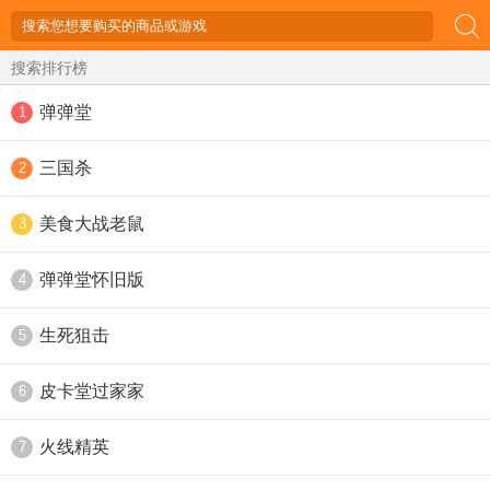
搜索排行榜
弹弹堂
1
三国杀
2
美食大战老鼠
3
弹弹堂怀旧版
4
生死狙击
5
皮卡堂过家家
6
火线精英
7