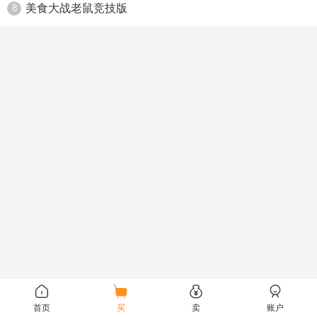
美食大战老鼠竞技版
8
首页
买
卖
账户