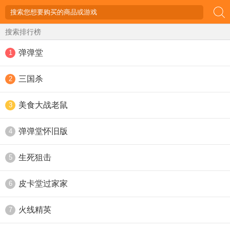
搜索排行榜
弹弹堂
1
三国杀
2
美食大战老鼠
3
弹弹堂怀旧版
4
生死狙击
5
皮卡堂过家家
6
火线精英
7