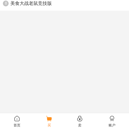
美食大战老鼠竞技版
8
首页
买
卖
账户