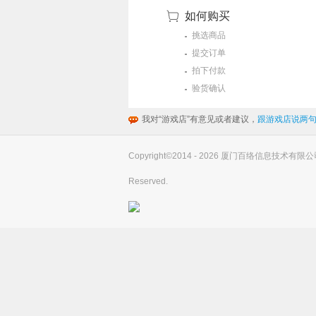
如何购买
挑选商品
提交订单
拍下付款
验货确认
我对“游戏店”有意见或者建议，
跟游戏店说两句
Copyright©2014 - 2026 厦门百络信息技术有限公司(you
Reserved.