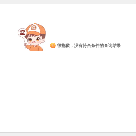
很抱歉，没有符合条件的查询结果