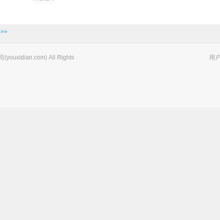
>>
xidian.com) All Rights
用