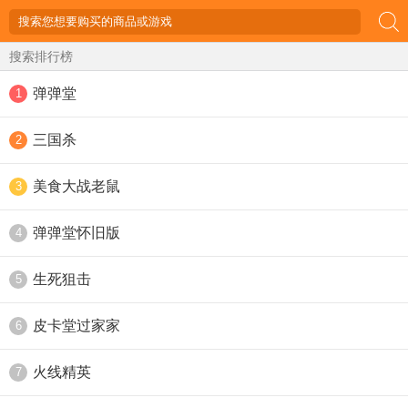
搜索排行榜
弹弹堂
1
三国杀
2
美食大战老鼠
3
弹弹堂怀旧版
4
生死狙击
5
皮卡堂过家家
6
火线精英
7