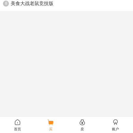
美食大战老鼠竞技版
8
首页
买
卖
账户