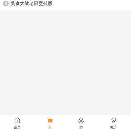
美食大战老鼠竞技版
8
首页
买
卖
账户