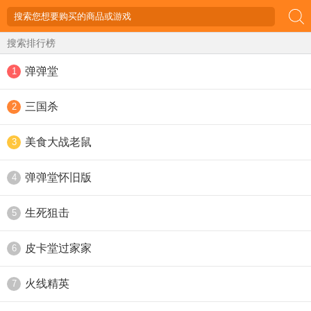
搜索排行榜
弹弹堂
1
三国杀
2
美食大战老鼠
3
弹弹堂怀旧版
4
生死狙击
5
皮卡堂过家家
6
火线精英
7