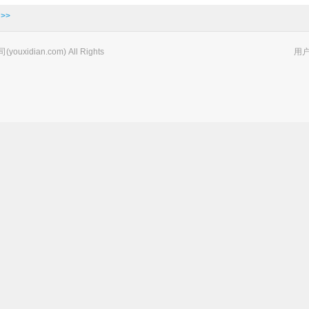
>>
xidian.com) All Rights
用