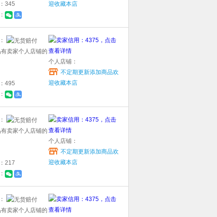
迎收藏本店
：345
：
型：
个人店铺：
不定期更新添加商品欢
迎收藏本店
：495
：
型：
个人店铺：
不定期更新添加商品欢
迎收藏本店
：217
：
型：