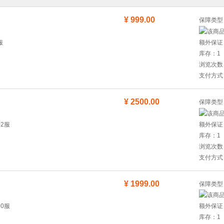
¥ 999.00
保障类
服
库存：1
浏览次数
支付方式
¥ 2500.00
保障类
02服
库存：1
浏览次数
支付方式
¥ 1999.00
保障类
90服
库存：1