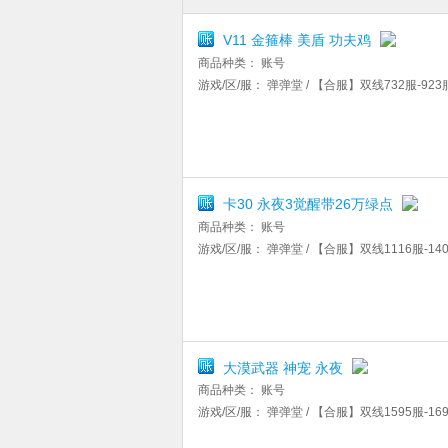
V11 金箍棒 美盾 功夫鸡
商品种类：
账号
游戏/区/服：
弹弹堂 / 【合服】双线732服-923
卡30 永夜3觉醒带26万绿点
商品种类：
账号
游戏/区/服：
弹弹堂 / 【合服】双线1116服-14
大漠武器 神宠 永夜
商品种类：
账号
游戏/区/服：
弹弹堂 / 【合服】双线1595服-16