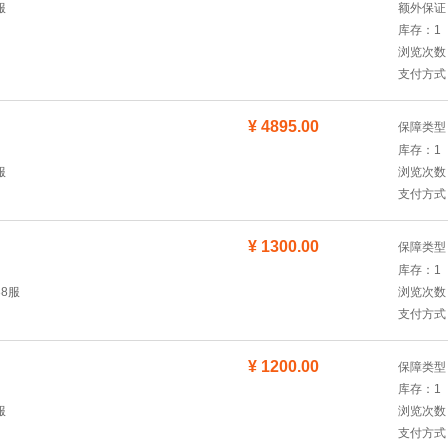
服
库存：1
浏览次数
支付方式
¥ 4895.00
保障类
库存：1
服
浏览次数
支付方
¥ 1300.00
保障类
库存：1
38服
浏览次数：
支付方
¥ 1200.00
保障类
库存：1
服
浏览次数
支付方