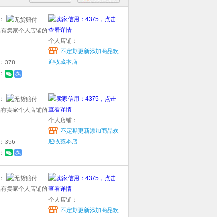
型：
个人店铺：
不定期更新添加商品欢
迎收藏本店
：378
：
型：
个人店铺：
不定期更新添加商品欢
迎收藏本店
：356
：
型：
个人店铺：
不定期更新添加商品欢