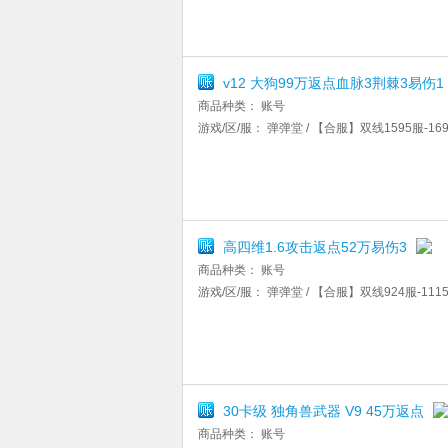
v12 大狗99万返点血脉3荆棘3易伤1
商品种类：
账号
游戏/区/服：
弹弹堂 / 【合服】双线1595服-16
高四维1.6攻击返点52万易伤3
商品种类：
账号
游戏/区/服：
弹弹堂 / 【合服】双线924服-111
30卡级 独角兽武器 V9 45万返点
商品种类：
账号