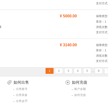
支付方
¥ 5000.00
保障类
库存：1
服
浏览次数
支付方
¥ 3140.00
保障类
库存：1
浏览次数
支付方
...
1
2
3
4
5
8
如何出售
如何充值
出售账号
账户金额
出售装备
如何充值
出售金币