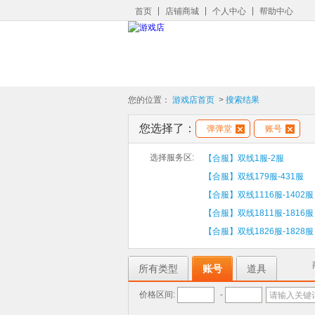
首页
店铺商城
个人中心
帮助中心
您的位置：
游戏店首页
>
搜索结果
您选择了：
弹弹堂
账号
选择服务区:
【合服】双线1服-2服
【合服】双线179服-431服
【合服】双线1116服-1402服
【合服】双线1811服-1816服
【合服】双线1826服-1828服
所有类型
账号
道具
价格区间:
-
请输入关键