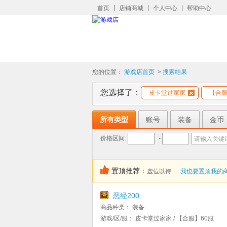
首页
店铺商城
个人中心
帮助中心
您的位置：
游戏店首页
>
搜索结果
您选择了：
皮卡堂过家家
【合服
所有类型
账号
装备
金币
价格区间:
-
请输入关键
置顶推荐：
虚位以待
我也要置顶我的
恶经200
商品种类：
装备
游戏/区/服：
皮卡堂过家家 / 【合服】60服