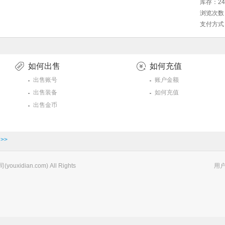
库存：24
浏览次数
支付方
如何出售
如何充值
出售账号
账户金额
出售装备
如何充值
出售金币
>>
xidian.com) All Rights
用