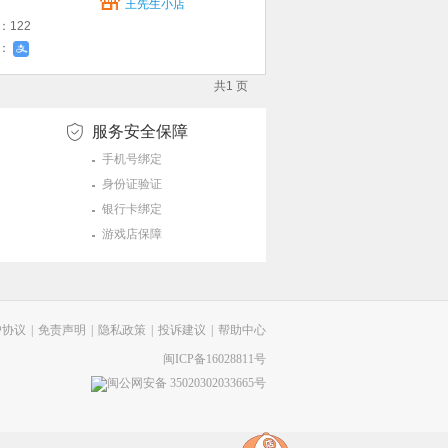
王先生小店
：122
式：
共1 页
服务安全保障
手机号绑定
身份证验证
银行卡绑定
游戏店保障
户协议
|
免责声明
|
隐私政策
|
投诉建议
|
帮助中心
闽ICP备16028811号
闽公网安备 35020302033665号