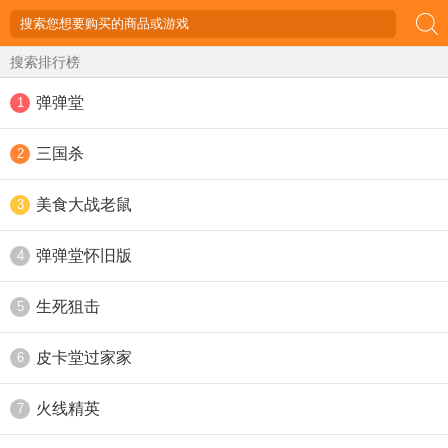
搜索排行榜
弹弹堂
1
三国杀
2
美食大战老鼠
3
弹弹堂怀旧版
4
生死狙击
5
皮卡堂过家家
6
火线精英
7