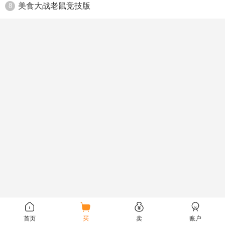
美食大战老鼠竞技版
8
首页
买
卖
账户