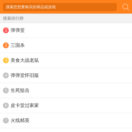
搜索排行榜
弹弹堂
1
三国杀
2
美食大战老鼠
3
弹弹堂怀旧版
4
生死狙击
5
皮卡堂过家家
6
火线精英
7