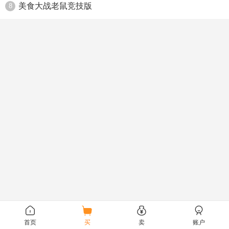
美食大战老鼠竞技版
8
首页
买
卖
账户