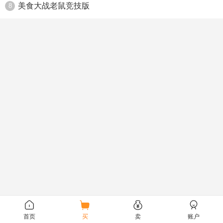
美食大战老鼠竞技版
8
首页
买
卖
账户