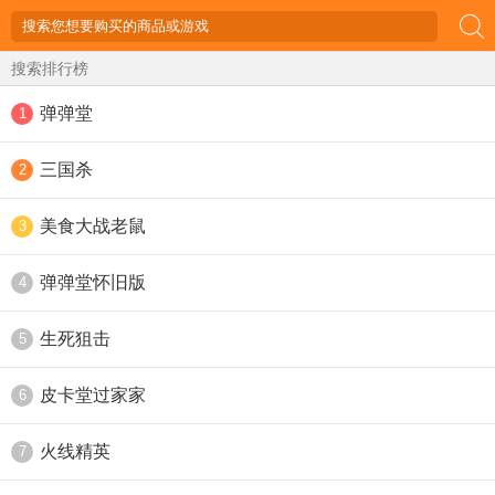
搜索排行榜
弹弹堂
1
三国杀
2
美食大战老鼠
3
弹弹堂怀旧版
4
生死狙击
5
皮卡堂过家家
6
火线精英
7