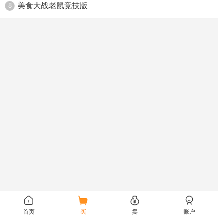
美食大战老鼠竞技版
8
首页
买
卖
账户