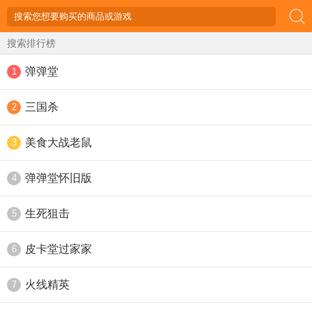
搜索排行榜
弹弹堂
1
三国杀
2
美食大战老鼠
3
弹弹堂怀旧版
4
生死狙击
5
皮卡堂过家家
6
火线精英
7