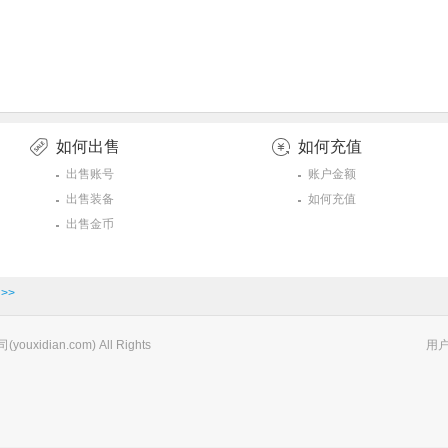
如何出售
如何充值
出售账号
账户金额
出售装备
如何充值
出售金币
>>
xidian.com) All Rights
用