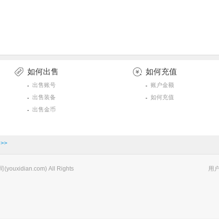
如何出售
如何充值
出售账号
账户金额
出售装备
如何充值
出售金币
>>
xidian.com) All Rights
用