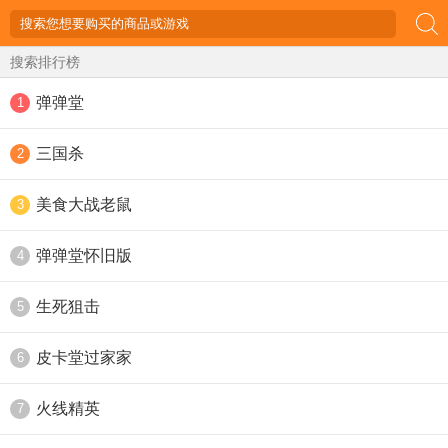
搜索排行榜
弹弹堂
1
三国杀
2
美食大战老鼠
3
弹弹堂怀旧版
4
生死狙击
5
皮卡堂过家家
6
火线精英
7