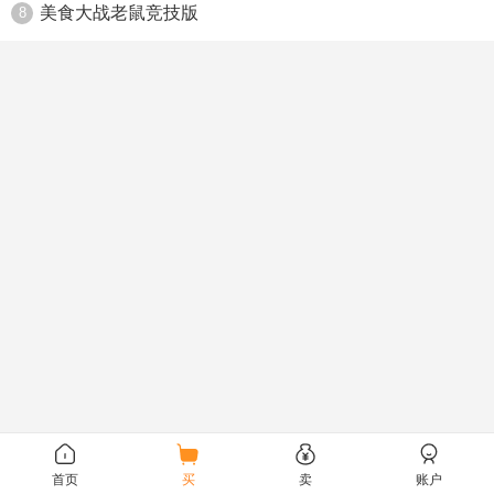
美食大战老鼠竞技版
8
首页
买
卖
账户