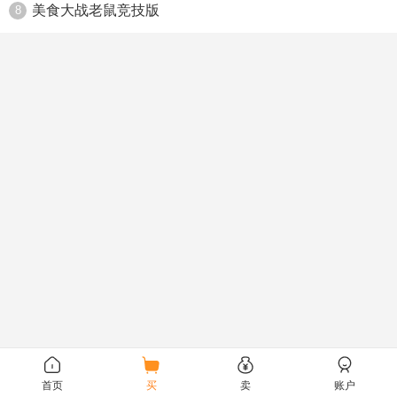
美食大战老鼠竞技版
8
首页
买
卖
账户