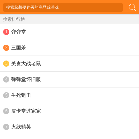
搜索排行榜
弹弹堂
1
三国杀
2
美食大战老鼠
3
弹弹堂怀旧版
4
生死狙击
5
皮卡堂过家家
6
火线精英
7