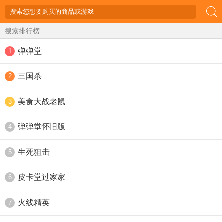
搜索排行榜
弹弹堂
1
三国杀
2
美食大战老鼠
3
弹弹堂怀旧版
4
生死狙击
5
皮卡堂过家家
6
火线精英
7