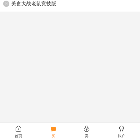
美食大战老鼠竞技版
8
首页
买
卖
账户