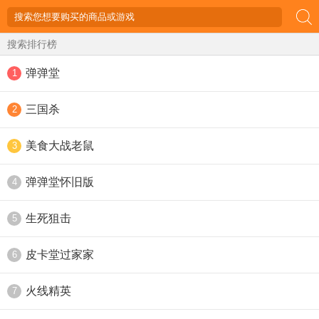
搜索排行榜
弹弹堂
1
三国杀
2
美食大战老鼠
3
弹弹堂怀旧版
4
生死狙击
5
皮卡堂过家家
6
火线精英
7