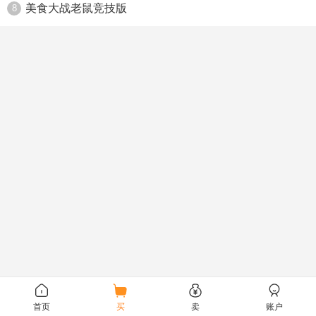
美食大战老鼠竞技版
8
首页
买
卖
账户