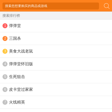
搜索排行榜
弹弹堂
1
三国杀
2
美食大战老鼠
3
弹弹堂怀旧版
4
生死狙击
5
皮卡堂过家家
6
火线精英
7