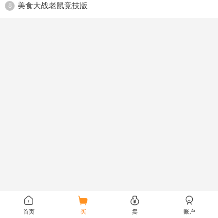
美食大战老鼠竞技版
8
首页
买
卖
账户