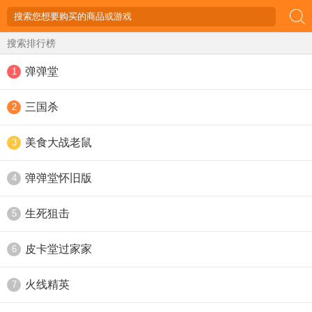
搜索排行榜
弹弹堂
1
三国杀
2
美食大战老鼠
3
弹弹堂怀旧版
4
生死狙击
5
皮卡堂过家家
6
火线精英
7