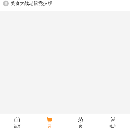
美食大战老鼠竞技版
8
首页
买
卖
账户