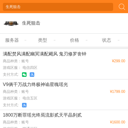
生死狙击
服务器
类型
价格
状态
满配焚风满配幽冥满配飓风 鬼刃修罗丧钟
商品种类：账号
¥299.00
游戏区服： 电信四区
支付方式:
V9俩千万战力终极神谕星魄瑶光
商品种类：账号
¥1799.00
游戏区服： 电信五区
支付方式:
1800万断罪瑶光终焉流影贰天平晶刹贰
商品种类：账号
¥1600.00