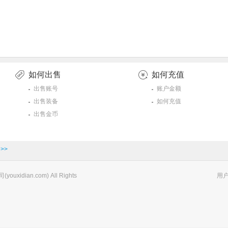
如何出售
如何充值
出售账号
账户金额
出售装备
如何充值
出售金币
>>
xidian.com) All Rights
用