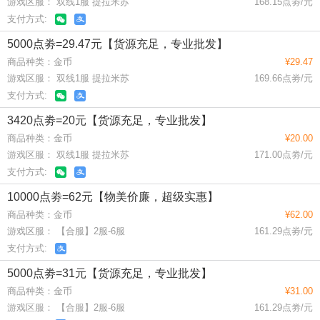
游戏区服： 双线1服 提拉米苏
168.15点劵/元
支付方式:
5000点劵=29.47元【货源充足，专业批发】
商品种类：金币
¥29.47
游戏区服： 双线1服 提拉米苏
169.66点劵/元
支付方式:
3420点劵=20元【货源充足，专业批发】
商品种类：金币
¥20.00
游戏区服： 双线1服 提拉米苏
171.00点劵/元
支付方式:
10000点劵=62元【物美价廉，超级实惠】
商品种类：金币
¥62.00
游戏区服： 【合服】2服-6服
161.29点劵/元
支付方式:
5000点劵=31元【货源充足，专业批发】
商品种类：金币
¥31.00
游戏区服： 【合服】2服-6服
161.29点劵/元