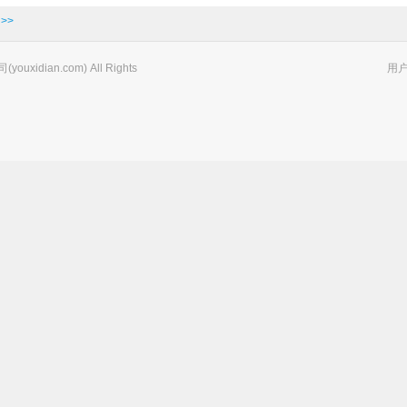
>>
xidian.com) All Rights
用