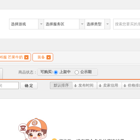
选择游戏
选择服务区
选择类型
搜索您要买的
96服 芒果牛奶
装备
可购买:
上架中
公示期
商品状态：
默认排序
发布时间
卖家信用
价格排
词
确 定