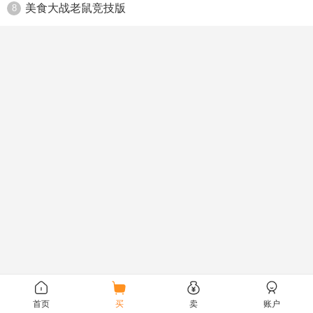
美食大战老鼠竞技版
8
首页
买
卖
账户