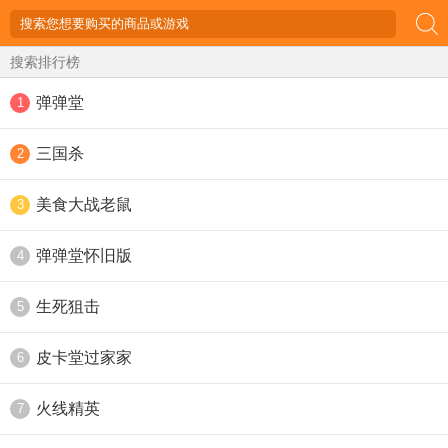
搜索排行榜
弹弹堂
1
三国杀
2
美食大战老鼠
3
弹弹堂怀旧版
4
生死狙击
5
皮卡堂过家家
6
火线精英
7