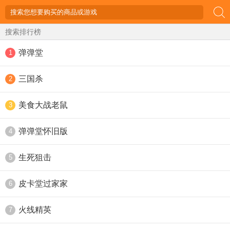
搜索排行榜
弹弹堂
1
三国杀
2
美食大战老鼠
3
弹弹堂怀旧版
4
生死狙击
5
皮卡堂过家家
6
火线精英
7