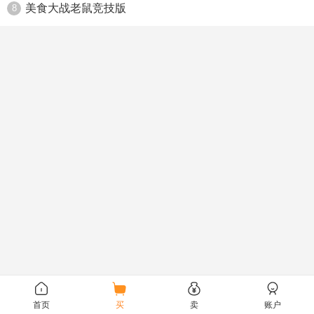
美食大战老鼠竞技版
8
首页
买
卖
账户