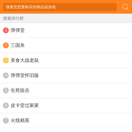
搜索排行榜
弹弹堂
1
三国杀
2
美食大战老鼠
3
弹弹堂怀旧版
4
生死狙击
5
皮卡堂过家家
6
火线精英
7