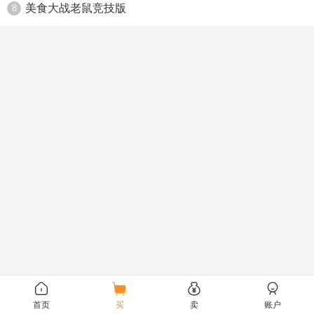
美食大战老鼠竞技版
8
首页
买
卖
账户