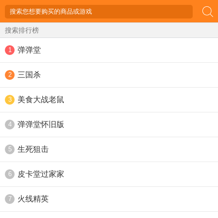
搜索排行榜
弹弹堂
1
三国杀
2
美食大战老鼠
3
弹弹堂怀旧版
4
生死狙击
5
皮卡堂过家家
6
火线精英
7