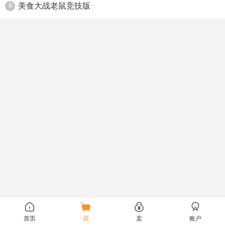
美食大战老鼠竞技版
8
首页
买
卖
账户