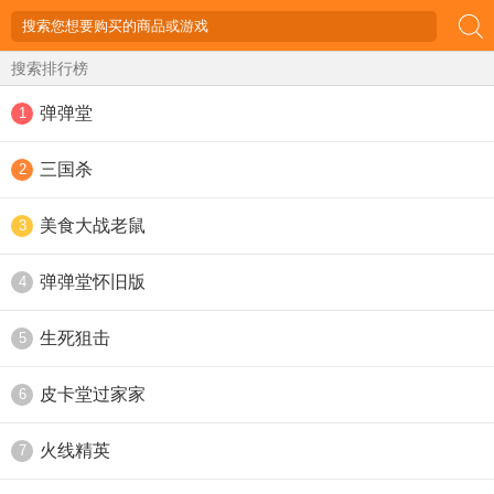
搜索排行榜
弹弹堂
1
三国杀
2
美食大战老鼠
3
弹弹堂怀旧版
4
生死狙击
5
皮卡堂过家家
6
火线精英
7