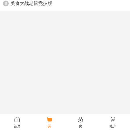
美食大战老鼠竞技版
8
首页
买
卖
账户