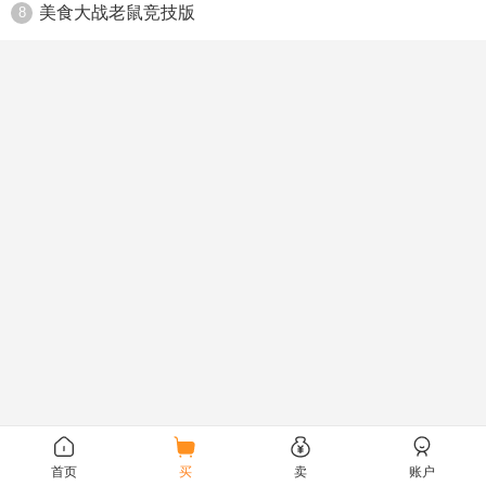
美食大战老鼠竞技版
8
首页
买
卖
账户