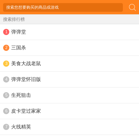
搜索排行榜
弹弹堂
1
三国杀
2
美食大战老鼠
3
弹弹堂怀旧版
4
生死狙击
5
皮卡堂过家家
6
火线精英
7