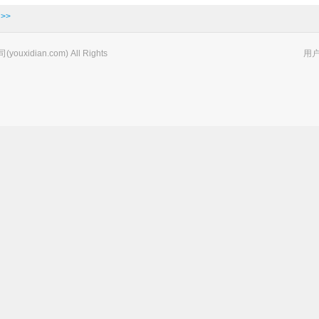
>>
xidian.com) All Rights
用