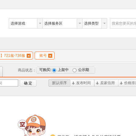
选择游戏
选择服务区
选择类型
搜索您要买的
】721服-736服
账号
可购买:
上架中
公示期
商品状态：
默认排序
发布时间
卖家信用
价格排
词
确 定