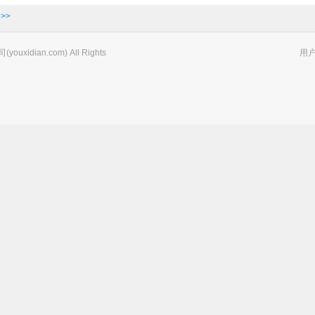
>>
xidian.com) All Rights
用