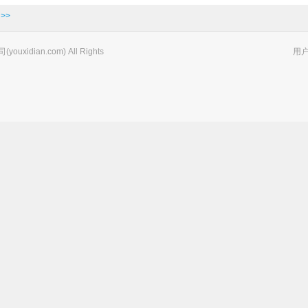
>>
xidian.com) All Rights
用