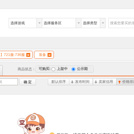
选择游戏
选择服务区
选择类型
搜索您要买的
】721服-736服
装备
可购买:
上架中
公示期
商品状态：
默认排序
发布时间
卖家信用
价格排
词
确 定